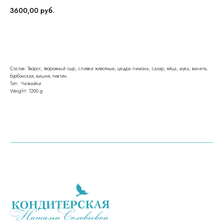
3600,00
руб.
ЗАКАЗАТЬ
Состав: Творог, творожный сыр, сливки животные, цедра лимона, сахар, яйца, мука, ваниль
бурбонская, вишня, пектин.
Тип: Чизкейки
Weight: 1200 g